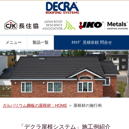
メニュー
製品一覧
ｶﾀﾛｸﾞ 見積依頼 問合せ
ガルバリウム鋼板の屋根材：HOME
＞ 屋根材の施行例
「デクラ屋根システム」施工例紹介