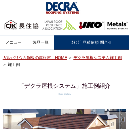
メニュー
製品一覧
ｶﾀﾛｸﾞ 見積依頼 問合せ
ガルバリウム鋼板の屋根材：HOME
＞
デクラ屋根システム施工例
＞ 施工例
「デクラ屋根システム」施工例紹介
Photo Gallery