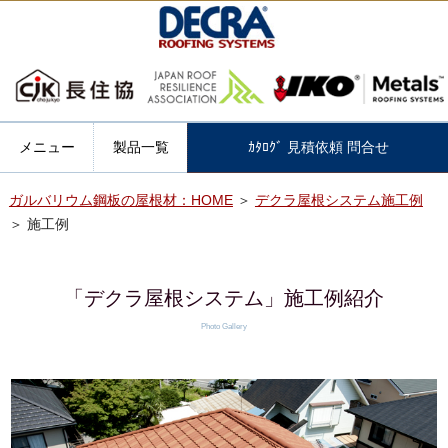
メニュー
製品一覧
ｶﾀﾛｸﾞ 見積依頼 問合せ
ガルバリウム鋼板の屋根材：HOME
＞
デクラ屋根システム施工例
＞ 施工例
「デクラ屋根システム」施工例紹介
Photo Gallery