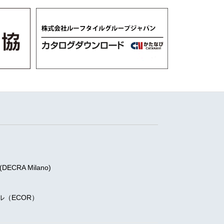
RA Milano)
)
（ECOR）