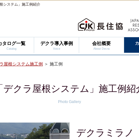
根システム」施工例紹介
カタログ一覧
デクラ導入事例
会社概要
Catalog
Voice
About Decra
ラ屋根システム施工例
＞ 施工例
「デクラ屋根システム」施工例紹
Photo Gallery
デクラミラノ（DE