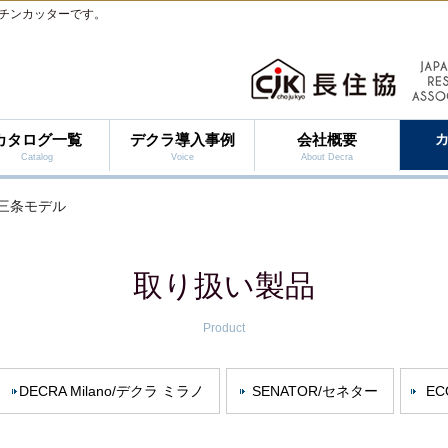
チンカッターです。
カタログ一覧
デクラ導入事例
会社概要
Catalog
Voice
About Decra
燕三条モデル
取り扱い製品
Product
DECRA Milano/デクラ ミラノ
SENATOR/セネター
EC