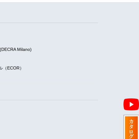
RA Milano)
)
（ECOR）